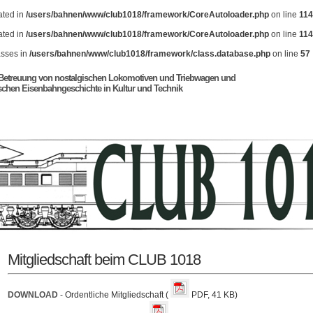
cated in
/users/bahnen/www/club1018/framework/CoreAutoloader.php
on line
114
cated in
/users/bahnen/www/club1018/framework/CoreAutoloader.php
on line
114
asses in
/users/bahnen/www/club1018/framework/class.database.php
on line
57
 Betreuung von nostalgischen Lokomotiven und Triebwagen und
ischen Eisenbahngeschichte in Kultur und Technik
Mitgliedschaft beim CLUB 1018
DOWNLOAD
- Ordentliche Mitgliedschaft (
PDF, 41 KB)