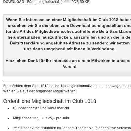
DOWNLOAD
- Fördermitgliedschaft (
PDF, 50 KB)
Wenn Sie Interesse an einer Mitgliedschaft im Club 1018 habe
ersuchen wir Sie die oben zum Download bereitgestellten un
für die Art des Mitgliedswunsches zutreffende Beitrittserkläru
herunterzuladen, auszudrucken, auszufüllen und an die in de
Beitrittserklärung angeführte Adresse zu senden; wir setzen
uns dann umgehend mit Ihnen in Verbindung.
Herzlichen Dank für Ihr Interesse an einem Mitwirken in unser
Verein!
Sie möchten dem Club 1018 helfen, Nostalgielokomotiven und -triebwagen betri
Wählen Sie aus den folgenden Möglichkeiten:
Ordentliche Mitgliedschaft im Club 1018
Clubnachrichten und Jahresbericht
Mitgliedsbeitrag EUR 25,-- pro Jahr
25 Stunden Arbeitsstunden im Jahr am Triebfahrzeug oder aktive Vereinsa