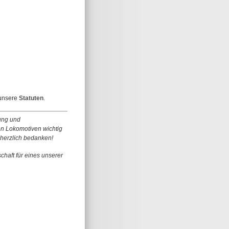
 unsere
Statuten
.
tung und
hen Lokomotiven wichtig
s herzlich bedanken!
chaft für eines unserer