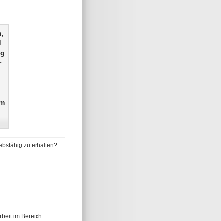
n,
d
ng
r
em
ebsfähig zu erhalten?
rbeit im Bereich