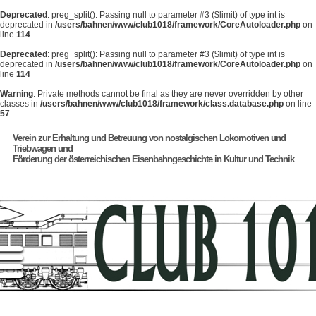
Deprecated
: preg_split(): Passing null to parameter #3 ($limit) of type int is
deprecated in
/users/bahnen/www/club1018/framework/CoreAutoloader.php
on
line
114
Deprecated
: preg_split(): Passing null to parameter #3 ($limit) of type int is
deprecated in
/users/bahnen/www/club1018/framework/CoreAutoloader.php
on
line
114
Warning
: Private methods cannot be final as they are never overridden by other
classes in
/users/bahnen/www/club1018/framework/class.database.php
on line
57
Verein zur Erhaltung und Betreuung von nostalgischen Lokomotiven und
Triebwagen und
Förderung der österreichischen Eisenbahngeschichte in Kultur und Technik